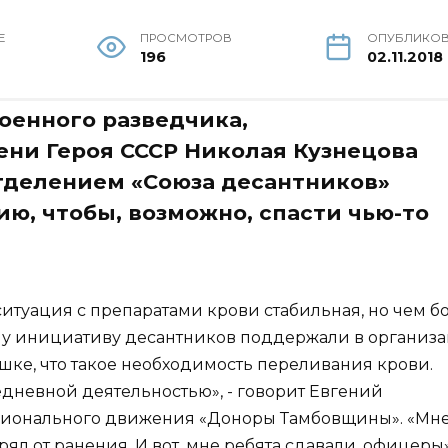
Е
ПРОСМОТРОВ
ОПУБЛИКО
196
02.11.2018
военного разведчика,
ни Героя СССР Николая Кузнецова
тделением «Союза десантников»
ю, чтобы, возможно, спасти чью-то
ситуация с препаратами крови стабильная, но чем 
ому инициативу десантников поддержали в организ
ке, что такое необходимость переливания крови.
едневной деятельностью», - говорит Евгений
егионального движения «Доноры Тамбовщины». «Мн
рял от ранения. И вот, мне ребята сдавали, офицеры»,