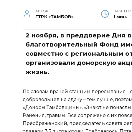
АВТОР
НА ЧТЕНИ
ГТРК «ТАМБОВ»
1 мин.
2 ноября, в преддверие Дня 
благотворительный Фонд име
совместно с региональным о
организовали донорскую акци
жизнь.
По словам врачей станции переливания - 
добровольцев на сдачу – тем лучше, поэт
«Доноры Тамбовщины». «Знают не понаслыш
Ранения, травмы. Все сопряжено с их повс
Преображенский, председатель совета р
сдавали 3,5 литра крови. Требовалось. Поте