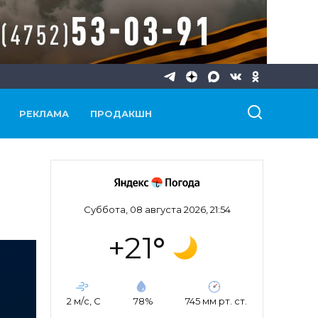
РЕКЛАМА
ПРОДАКШН
Суббота, 08 августа 2026, 21:54
+21
°
2 м/с, С
78%
745 мм рт. ст.