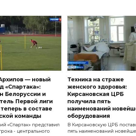
Архипов — новый
Техника на страже
д «Спартака»:
женского здоровья:
н Белоруссии и
Кирсановская ЦРБ
тель Первой лиги
получила пять
 теперь в составе
наименований новейш
ской команды
оборудования
ий «Спартак» представил
В Кирсановскую ЦРБ постав
грока - центрального
пять наименований новейш