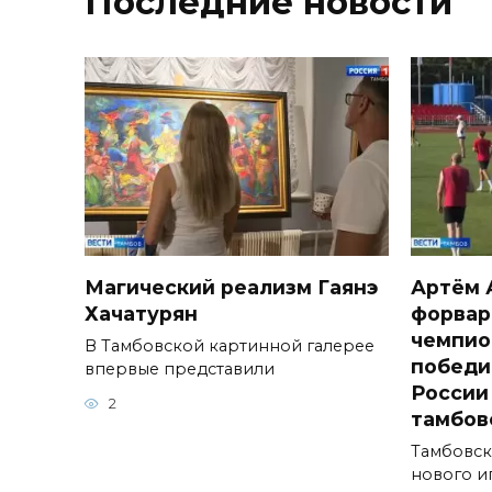
Последние новости
Магический реализм Гаянэ
Артём 
Хачатурян
форвар
чемпио
В Тамбовской картинной галерее
победи
впервые представили
России
2
тамбов
Тамбовск
нового и