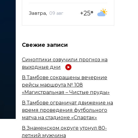
+25
°
Завтра,
09 авг
Свежие записи
Синоптики озвучили прогноз на
выходные дни
В Тамбове сокращены вечерние
рейсы маршрута № 108
«Магистральная – Чистые пруды»
В Тамбове ограничат движение на
время проведения футбольного
матча на стадионе «Спартак»
В Знаменском округе утонул 80-
летний мужчина