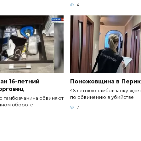
4
ан 16-летний
Поножовщина в Перик
орговец
46 летнюю тамбовчанку ждёт
по обвинению в убийстве
го тамбовчанина обвиняют
нном обороте
7