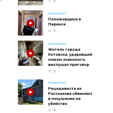
4
КРИМИНАЛ
Поножовщина в
Периксе
7
КРИМИНАЛ
Житель города
Котовска, ударивший
ножом знакомого,
выслушал приговор
5
КРИМИНАЛ
Рецидивиста из
Рассказова обвиняют
в покушении на
убийство
6