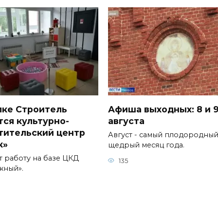
лке Строитель
Афиша выходных: 8 и 
тся культурно-
августа
тительский центр
Август - самый плодородный
к»
щедрый месяц года.
т работу на базе ЦКД
135
жный».