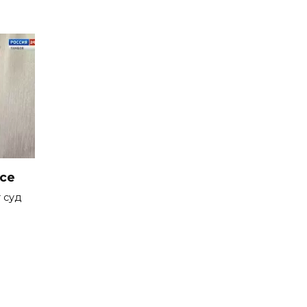
се
 суд