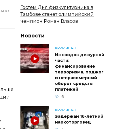
Гостем Дня физкультурника в
ВАНО
Тамбове станет олимпийский
чемпион Роман Власов
Новости
КРИМИНАЛ
Из сводок дежурной
части:
финансирование
терроризма, поджог
и неправомерный
оборот средств
больше
платежей
ации
6
КРИМИНАЛ
Задержан 16-летний
е
наркоторговец
 -